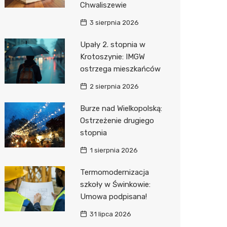
Chwaliszewie
Sinsey
3 sierpnia 2026
Action
Upały 2. stopnia w
Krotoszynie: IMGW
Biedron
ostrzega mieszkańców
2 sierpnia 2026
Burze nad Wielkopolską:
Ostrzeżenie drugiego
stopnia
1 sierpnia 2026
Termomodernizacja
szkoły w Świnkowie:
Umowa podpisana!
31 lipca 2026