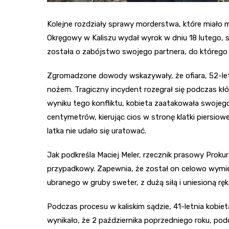
Kolejne rozdziały sprawy morderstwa, które miało m
Okręgowy w Kaliszu wydał wyrok w dniu 18 lutego, s
została o zabójstwo swojego partnera, do którego 
Zgromadzone dowody wskazywały, że ofiara, 52-let
nożem. Tragiczny incydent rozegrał się podczas kłó
wyniku tego konfliktu, kobieta zaatakowała swoje
centymetrów, kierując cios w stronę klatki piersi
latka nie udało się uratować.
Jak podkreśla Maciej Meler, rzecznik prasowy Proku
przypadkowy. Zapewnia, że został on celowo wymi
ubranego w gruby sweter, z dużą siłą i uniesioną ręk
Podczas procesu w kaliskim sądzie, 41-letnia kobi
wynikało, że 2 października poprzedniego roku, po