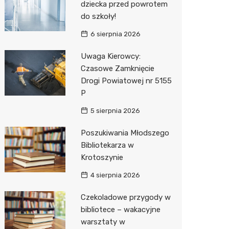
dziecka przed powrotem
do szkoły!
Zwierzęta
Dermat
Stacja 
Przedsz
Klub
Sklep z
6 sierpnia 2026
Sklepy specjalistyczne
Okulista
Akumul
Siłownia
Wetery
Jubiler
Uwaga Kierowcy:
Sieci handlowe
Ortope
Stacja p
Optyk
Lidl
Czasowe Zamknięcie
Drogi Powiatowej nr 5155
Usługi
Fizjoter
Mechan
Sklep w
Dino
Drukarn
P
Dietety
Księgar
Kauflan
Dorabia
5 sierpnia 2026
Psychot
Sklep r
Żabka
Lombar
Poszukiwania Młodszego
Sklep m
Kwiaciar
Bricoma
Geodet
Bibliotekarza w
Krotoszynie
Przycho
Empik
Meble n
4 sierpnia 2026
Hebe
Taxi
Czekoladowe przygody w
Media E
Fotogra
bibliotece – wakacyjne
warsztaty w
Pepco