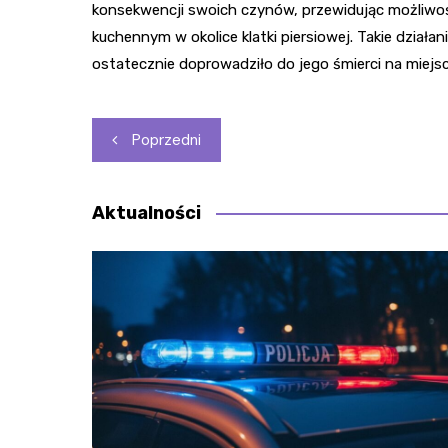
konsekwencji swoich czynów, przewidując możliwo
kuchennym w okolice klatki piersiowej. Takie dzia
ostatecznie doprowadziło do jego śmierci na miejsc
Nawigacja
Poprzedni
wpisu
Aktualności