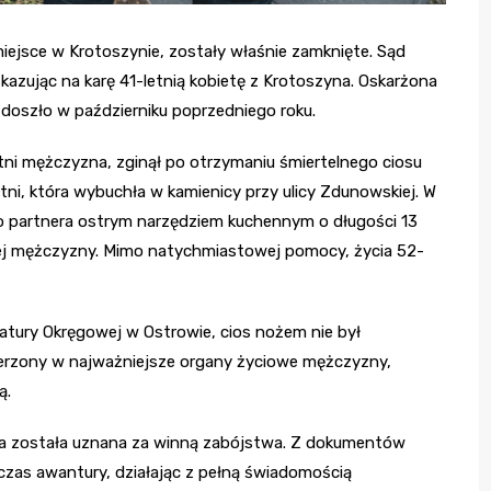
iejsce w Krotoszynie, zostały właśnie zamknięte. Sąd
kazując na karę 41-letnią kobietę z Krotoszyna. Oskarżona
doszło w październiku poprzedniego roku.
ni mężczyzna, zginął po otrzymaniu śmiertelnego ciosu
tni, która wybuchła w kamienicy przy ulicy Zdunowskiej. W
go partnera ostrym narzędziem kuchennym o długości 13
owej mężczyzny. Mimo natychmiastowej pomocy, życia 52-
ratury Okręgowej w Ostrowie, cios nożem nie był
erzony w najważniejsze organy życiowe mężczyzny,
ą.
eta została uznana za winną zabójstwa. Z dokumentów
dczas awantury, działając z pełną świadomością