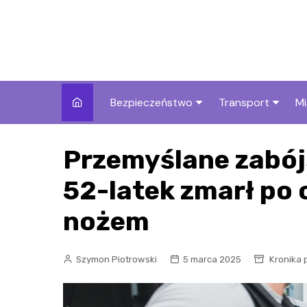
Skip
to
content
Bezpieczeństwo
Transport
Mi
Kronika policyjna
Komunikacja miej
I
Przemyślane zabój
Wypadki i zdarzenia
Drogi i remonty
S
l
52-latek zmarł po
Prewencja i edukacja
policyjna
Ś
nożem
I
Szymon Piotrowski
5 marca 2025
Kronika 