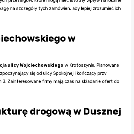
wych przetargów, które mogą mieć istotny wpływ na lokalne
uwagę na szczegóły tych zamówień, aby lepiej zrozumieć ich
ciechowskiego w
ja ulicy Wojciechowskiego
w Krotoszynie. Planowane
zpoczynający się od ulicy Spokojnej i kończący przy
3. Zainteresowane firmy mają czas na składanie ofert do
ukturę drogową w Dusznej