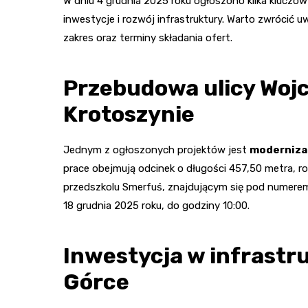
W dniu 4 grudnia 2025 roku ogłoszono kilka kluczo
inwestycje i rozwój infrastruktury. Warto zwrócić 
zakres oraz terminy składania ofert.
Przebudowa ulicy Woj
Krotoszynie
Jednym z ogłoszonych projektów jest
modernizac
prace obejmują odcinek o długości 457,50 metra, ro
przedszkolu Smerfuś, znajdującym się pod numerem 
18 grudnia 2025 roku, do godziny 10:00.
Inwestycja w infrastr
Górce