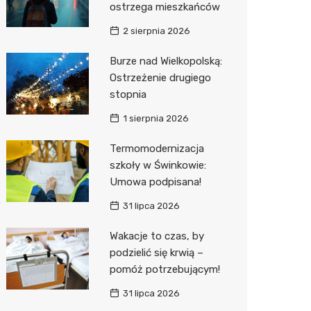
ostrzega mieszkańców
Sinsey
2 sierpnia 2026
Action
Burze nad Wielkopolską:
Ostrzeżenie drugiego
Biedron
stopnia
1 sierpnia 2026
Termomodernizacja
szkoły w Świnkowie:
Umowa podpisana!
31 lipca 2026
Wakacje to czas, by
podzielić się krwią –
pomóż potrzebującym!
31 lipca 2026