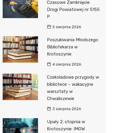
Czasowe Zamknięcie
Drogi Powiatowej nr 5155
Zwierzęta
Dermat
Stacja 
Przedsz
Klub
Sklep z
P
Sklepy specjalistyczne
Okulista
Akumul
Siłownia
Wetery
Jubiler
5 sierpnia 2026
Sieci handlowe
Ortope
Stacja p
Optyk
Lidl
Poszukiwania Młodszego
Bibliotekarza w
Usługi
Fizjoter
Mechan
Sklep w
Dino
Drukarn
Krotoszynie
Dietety
Księgar
Kauflan
Dorabia
4 sierpnia 2026
Psychot
Sklep r
Żabka
Lombar
Czekoladowe przygody w
Sklep m
Kwiaciar
Bricoma
Geodet
bibliotece – wakacyjne
warsztaty w
Przycho
Empik
Meble n
Chwaliszewie
Hebe
Taxi
3 sierpnia 2026
Media E
Fotogra
Upały 2. stopnia w
Krotoszynie: IMGW
Pepco