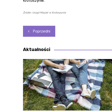
Krotoszynie.
Źródło: Urząd Miejski w Krotoszynie
Nawigacja
Poprzedni
wpisu
Aktualności