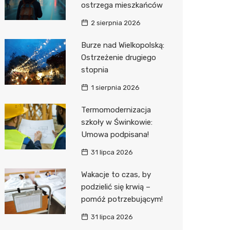
ostrzega mieszkańców
Sinsey
2 sierpnia 2026
Action
Burze nad Wielkopolską:
Ostrzeżenie drugiego
Biedron
stopnia
1 sierpnia 2026
Termomodernizacja
szkoły w Świnkowie:
Umowa podpisana!
31 lipca 2026
Wakacje to czas, by
podzielić się krwią –
pomóż potrzebującym!
31 lipca 2026