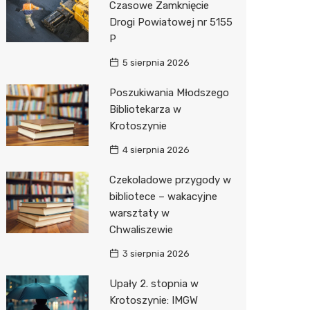
Czasowe Zamknięcie
Drogi Powiatowej nr 5155
Zwierzęta
Dermat
Stacja 
Przedsz
Klub
Sklep z
P
Sklepy specjalistyczne
Okulista
Akumul
Siłownia
Wetery
Jubiler
5 sierpnia 2026
Sieci handlowe
Ortope
Stacja p
Optyk
Lidl
Poszukiwania Młodszego
Bibliotekarza w
Usługi
Fizjoter
Mechan
Sklep w
Dino
Drukarn
Krotoszynie
Dietety
Księgar
Kauflan
Dorabia
4 sierpnia 2026
Psychot
Sklep r
Żabka
Lombar
Czekoladowe przygody w
Sklep m
Kwiaciar
Bricoma
Geodet
bibliotece – wakacyjne
warsztaty w
Przycho
Empik
Meble n
Chwaliszewie
Hebe
Taxi
3 sierpnia 2026
Media E
Fotogra
Upały 2. stopnia w
Krotoszynie: IMGW
Pepco