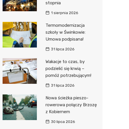
stopnia
Sinsey
1 sierpnia 2026
Action
Termomodernizacja
szkoły w Świnkowie:
Biedron
Umowa podpisana!
31 lipca 2026
Wakacje to czas, by
podzielić się krwią –
pomóż potrzebującym!
31 lipca 2026
Nowa ścieżka pieszo-
rowerowa połączy Brzozę
z Kobiernem
30 lipca 2026