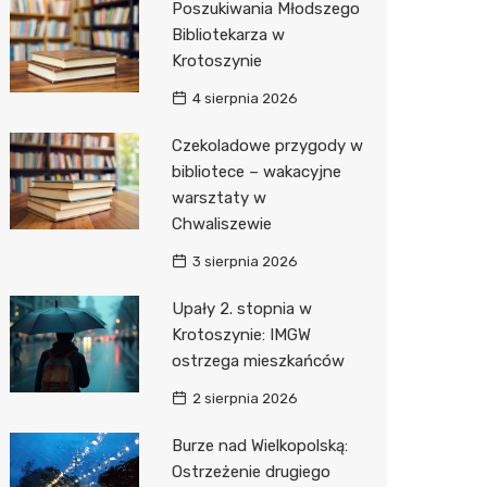
Poszukiwania Młodszego
Bibliotekarza w
Zwierzęta
Dermat
Stacja 
Przedsz
Klub
Sklep z
Krotoszynie
Sklepy specjalistyczne
Okulista
Akumul
Siłownia
Wetery
Jubiler
4 sierpnia 2026
Sieci handlowe
Ortope
Stacja p
Optyk
Lidl
Czekoladowe przygody w
bibliotece – wakacyjne
Usługi
Fizjoter
Mechan
Sklep w
Dino
Drukarn
warsztaty w
Dietety
Księgar
Kauflan
Dorabia
Chwaliszewie
Psychot
Sklep r
Żabka
Lombar
3 sierpnia 2026
Sklep m
Kwiaciar
Bricoma
Geodet
Upały 2. stopnia w
Krotoszynie: IMGW
Przycho
Empik
Meble n
ostrzega mieszkańców
Hebe
Taxi
2 sierpnia 2026
Media E
Fotogra
Burze nad Wielkopolską:
Ostrzeżenie drugiego
Pepco