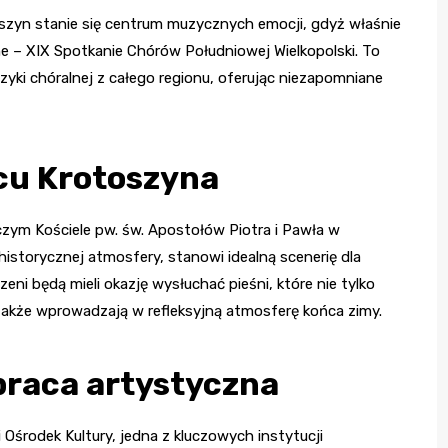
oszyn stanie się centrum muzycznych emocji, gdyż właśnie
e – XIX Spotkanie Chórów Południowej Wielkopolski. To
yki chóralnej z całego regionu, oferując niezapomniane
cu Krotoszyna
czym Kościele pw. św. Apostołów Piotra i Pawła w
 historycznej atmosfery, stanowi idealną scenerię dla
i będą mieli okazję wysłuchać pieśni, które nie tylko
akże wprowadzają w refleksyjną atmosferę końca zimy.
praca artystyczna
Ośrodek Kultury, jedna z kluczowych instytucji