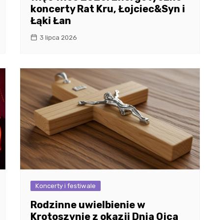
koncerty Rat Kru, Łojciec&Syn i
Łąki Łan
3 lipca 2026
Koncerty i festiwale
Rodzinne uwielbienie w
Krotoszynie z okazji Dnia Ojca