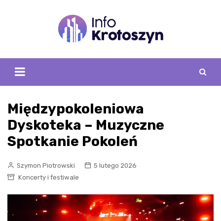
Skip
to
content
Międzypokoleniowa
Dyskoteka – Muzyczne
Spotkanie Pokoleń
Szymon Piotrowski
5 lutego 2026
Koncerty i festiwale