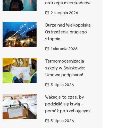
ostrzega mieszkańców
Sinsey
2 sierpnia 2026
Action
Burze nad Wielkopolską:
Ostrzeżenie drugiego
Biedron
stopnia
1 sierpnia 2026
Termomodernizacja
szkoły w Świnkowie:
Umowa podpisana!
31 lipca 2026
Wakacje to czas, by
podzielić się krwią –
pomóż potrzebującym!
31 lipca 2026