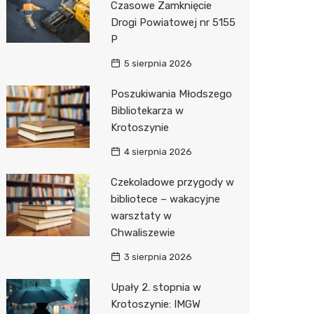
Czasowe Zamknięcie
Drogi Powiatowej nr 5155
Zwierzęta
Dermat
Stacja 
Przedsz
Klub
Sklep z
P
Sklepy specjalistyczne
Okulista
Akumul
Siłownia
Wetery
Jubiler
5 sierpnia 2026
Sieci handlowe
Ortope
Stacja p
Optyk
Lidl
Poszukiwania Młodszego
Bibliotekarza w
Usługi
Fizjoter
Mechan
Sklep w
Dino
Drukarn
Krotoszynie
Dietety
Księgar
Kauflan
Dorabia
4 sierpnia 2026
Psychot
Sklep r
Żabka
Lombar
Czekoladowe przygody w
Sklep m
Kwiaciar
Bricoma
Geodet
bibliotece – wakacyjne
warsztaty w
Przycho
Empik
Meble n
Chwaliszewie
Hebe
Taxi
3 sierpnia 2026
Media E
Fotogra
Upały 2. stopnia w
Krotoszynie: IMGW
Pepco