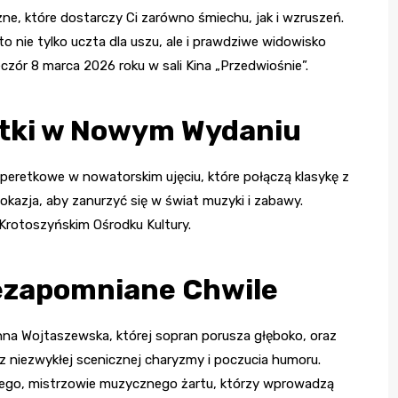
e, które dostarczy Ci zarówno śmiechu, jak i wzruszeń.
o nie tylko uczta dla uszu, ale i prawdziwe widowisko
czór 8 marca 2026 roku w sali Kina „Przedwiośnie”.
etki w Nowym Wydaniu
 operetkowe w nowatorskim ujęciu, które połączą klasykę z
kazja, aby zanurzyć się w świat muzyki i zabawy.
Krotoszyńskim Ośrodku Kultury.
iezapomniane Chwile
nna Wojtaszewska, której sopran porusza głęboko, oraz
 z niezwykłej scenicznej charyzmy i poczucia humoru.
ego, mistrzowie muzycznego żartu, którzy wprowadzą