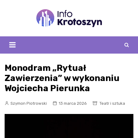
Skip
to
content
Monodram „Rytuał
Zawierzenia” w wykonaniu
Wojciecha Pierunka
Szymon Piotrowski
13 marca 2026
Teatr i sztuka