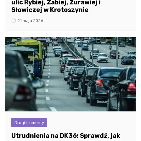
ulic Rybiej, Żabiej, Żurawiej i
Słowiczej w Krotoszynie
21 maja 2026
Drogi i remonty
Utrudnienia na DK36: Sprawdź, jak