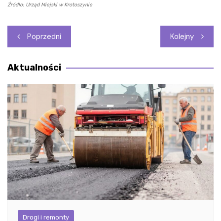
Źródło: Urząd Miejski w Krotoszynie
Nawigacja
Poprzedni
Kolejny
wpisu
Aktualności
Drogi i remonty