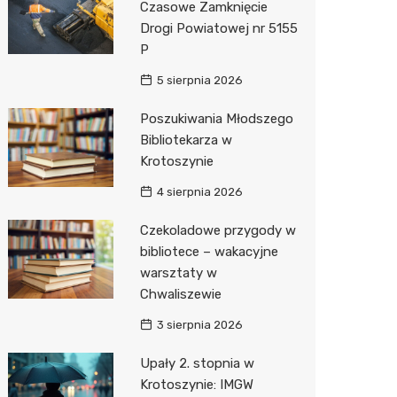
Czasowe Zamknięcie
Drogi Powiatowej nr 5155
Zwierzęta
Dermat
Stacja 
Przedsz
Klub
Sklep z
P
Sklepy specjalistyczne
Okulista
Akumul
Siłownia
Wetery
Jubiler
5 sierpnia 2026
Sieci handlowe
Ortope
Stacja p
Optyk
Lidl
Poszukiwania Młodszego
Bibliotekarza w
Usługi
Fizjoter
Mechan
Sklep w
Dino
Drukarn
Krotoszynie
Dietety
Księgar
Kauflan
Dorabia
4 sierpnia 2026
Psychot
Sklep r
Żabka
Lombar
Czekoladowe przygody w
Sklep m
Kwiaciar
Bricoma
Geodet
bibliotece – wakacyjne
warsztaty w
Przycho
Empik
Meble n
Chwaliszewie
Hebe
Taxi
3 sierpnia 2026
Media E
Fotogra
Upały 2. stopnia w
Krotoszynie: IMGW
Pepco