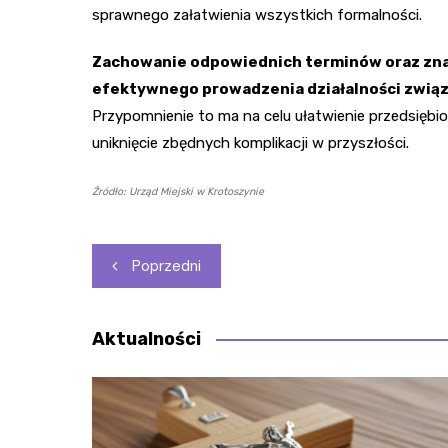
sprawnego załatwienia wszystkich formalności.
Zachowanie odpowiednich terminów oraz znajo
efektywnego prowadzenia działalności związ
Przypomnienie to ma na celu ułatwienie przedsięb
uniknięcie zbędnych komplikacji w przyszłości.
Źródło: Urząd Miejski w Krotoszynie
Nawigacja
Poprzedni
wpisu
Aktualności