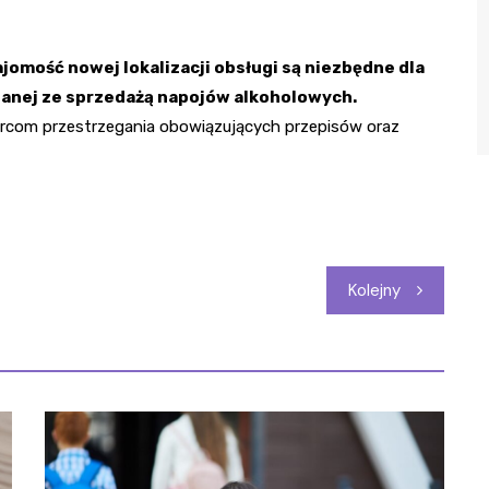
mość nowej lokalizacji obsługi są niezbędne dla
anej ze sprzedażą napojów alkoholowych.
iorcom przestrzegania obowiązujących przepisów oraz
Kolejny