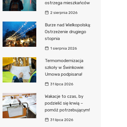
ostrzega mieszkańców
Sinsey
2 sierpnia 2026
Action
Burze nad Wielkopolską:
Ostrzeżenie drugiego
Biedron
stopnia
1 sierpnia 2026
Termomodernizacja
szkoły w Świnkowie:
Umowa podpisana!
31 lipca 2026
Wakacje to czas, by
podzielić się krwią –
pomóż potrzebującym!
31 lipca 2026