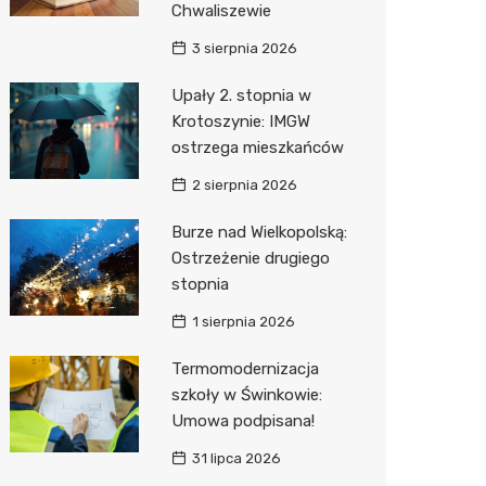
Chwaliszewie
Sinsey
3 sierpnia 2026
Action
Upały 2. stopnia w
Krotoszynie: IMGW
Biedron
ostrzega mieszkańców
2 sierpnia 2026
Burze nad Wielkopolską:
Ostrzeżenie drugiego
stopnia
1 sierpnia 2026
Termomodernizacja
szkoły w Świnkowie:
Umowa podpisana!
31 lipca 2026