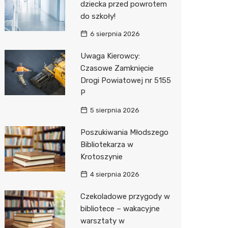
dziecka przed powrotem
do szkoły!
Zwierzęta
Dermat
Stacja 
Przedsz
Klub
Sklep z
6 sierpnia 2026
Sklepy specjalistyczne
Okulista
Akumul
Siłownia
Wetery
Jubiler
Uwaga Kierowcy:
Sieci handlowe
Ortope
Stacja p
Optyk
Lidl
Czasowe Zamknięcie
Drogi Powiatowej nr 5155
Usługi
Fizjoter
Mechan
Sklep w
Dino
Drukarn
P
Dietety
Księgar
Kauflan
Dorabia
5 sierpnia 2026
Psychot
Sklep r
Żabka
Lombar
Poszukiwania Młodszego
Sklep m
Kwiaciar
Bricoma
Geodet
Bibliotekarza w
Krotoszynie
Przycho
Empik
Meble n
4 sierpnia 2026
Hebe
Taxi
Czekoladowe przygody w
Media E
Fotogra
bibliotece – wakacyjne
warsztaty w
Pepco