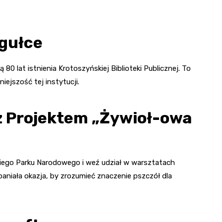
igułce
0 lat istnienia Krotoszyńskiej Biblioteki Publicznej. To
iejszość tej instytucji.
 Projektem „Żywioł-owa
kiego Parku Narodowego i weź udział w warsztatach
paniała okazja, by zrozumieć znaczenie pszczół dla