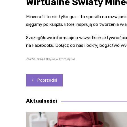
Wirtualne Światy Mine
Minecraft to nie tylko gra – to sposób na rozwijan
sięgamy po książki, które inspirują do tworzenia w
Szczegółowe informacje o wszystkich aktywnościach
na Facebooku. Dołącz do nas i odkryj bogactwo wy
Źródło: Urząd Miejski w Krotoszynie
Nawigacja
Poprzedni
wpisu
Aktualności