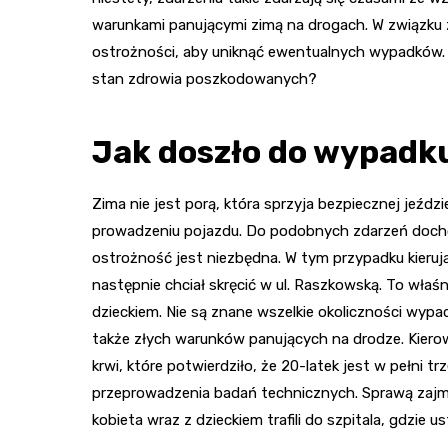
warunkami panującymi zimą na drogach. W związku 
ostrożności, aby uniknąć ewentualnych wypadków. 
stan zdrowia poszkodowanych?
Jak doszło do wypadk
Zima nie jest porą, która sprzyja bezpiecznej jeźd
prowadzeniu pojazdu. Do podobnych zdarzeń dochodz
ostrożność jest niezbędna. W tym przypadku kierują
następnie chciał skręcić w ul. Raszkowską. To wła
dzieckiem. Nie są znane wszelkie okoliczności wypa
także złych warunków panujących na drodze. Kiero
krwi, które potwierdziło, że 20-latek jest w pełni
przeprowadzenia badań technicznych. Sprawą zajm
kobieta wraz z dzieckiem trafili do szpitala, gdzie u