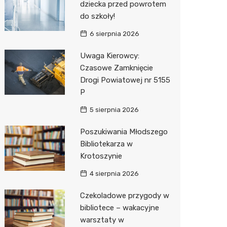
dziecka przed powrotem
do szkoły!
Zwierzęta
Dermat
Stacja 
Przedsz
Klub
Sklep z
6 sierpnia 2026
Sklepy specjalistyczne
Okulista
Akumul
Siłownia
Wetery
Jubiler
Uwaga Kierowcy:
Sieci handlowe
Ortope
Stacja p
Optyk
Lidl
Czasowe Zamknięcie
Drogi Powiatowej nr 5155
Usługi
Fizjoter
Mechan
Sklep w
Dino
Drukarn
P
Dietety
Księgar
Kauflan
Dorabia
5 sierpnia 2026
Psychot
Sklep r
Żabka
Lombar
Poszukiwania Młodszego
Sklep m
Kwiaciar
Bricoma
Geodet
Bibliotekarza w
Krotoszynie
Przycho
Empik
Meble n
4 sierpnia 2026
Hebe
Taxi
Czekoladowe przygody w
Media E
Fotogra
bibliotece – wakacyjne
warsztaty w
Pepco