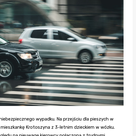
o niebezpiecznego wypadku. Na przejściu dla pieszych w
ią mieszkankę Krotoszyna z 3-letnim dzieckiem w wózku.
względu na nieuwagę kierowcy połączoną z trudnymi