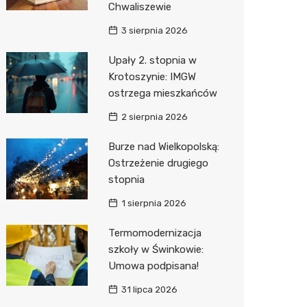
Chwaliszewie
Sinsey
3 sierpnia 2026
Action
Upały 2. stopnia w
Krotoszynie: IMGW
Biedron
ostrzega mieszkańców
2 sierpnia 2026
Burze nad Wielkopolską:
Ostrzeżenie drugiego
stopnia
1 sierpnia 2026
Termomodernizacja
szkoły w Świnkowie:
Umowa podpisana!
31 lipca 2026