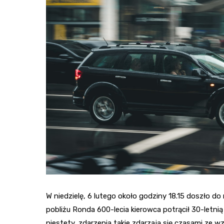
W niedzielę, 6 lutego około godziny 18.15 doszło d
pobliżu Ronda 600-lecia kierowca potrącił 30-letn
niestety, zdarzenia takie zdarzają się czasami ze 