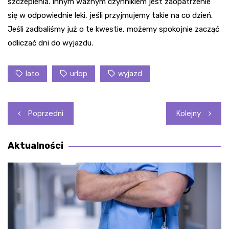
szczepienia. Innym ważnym czynnikiem jest zaopatrzenie
się w odpowiednie leki, jeśli przyjmujemy takie na co dzień.
Jeśli zadbaliśmy już o te kwestie, możemy spokojnie zacząć
odliczać dni do wyjazdu.
lato
urlop
wyjazd
Nawigacja
Poprzedni
Kolejny
wpisu
Aktualności