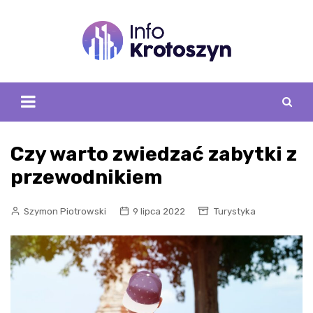
Skip
to
content
Czy warto zwiedzać zabytki z
przewodnikiem
Szymon Piotrowski
9 lipca 2022
Turystyka