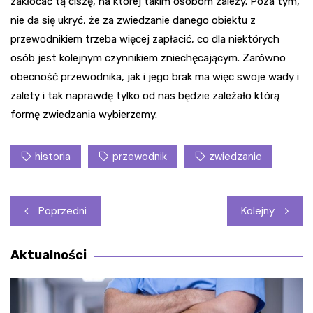
zakłócać tą ciszę, na której takim osobom zależy. Poza tym,
nie da się ukryć, że za zwiedzanie danego obiektu z
przewodnikiem trzeba więcej zapłacić, co dla niektórych
osób jest kolejnym czynnikiem zniechęcającym. Zarówno
obecność przewodnika, jak i jego brak ma więc swoje wady i
zalety i tak naprawdę tylko od nas będzie zależało którą
formę zwiedzania wybierzemy.
historia
przewodnik
zwiedzanie
Nawigacja
Poprzedni
Kolejny
wpisu
Aktualności