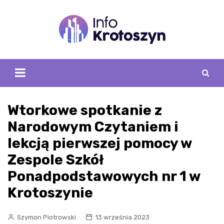
Skip
to
content
Wtorkowe spotkanie z
Narodowym Czytaniem i
lekcją pierwszej pomocy w
Zespole Szkół
Ponadpodstawowych nr 1 w
Krotoszynie
Szymon Piotrowski
13 września 2023