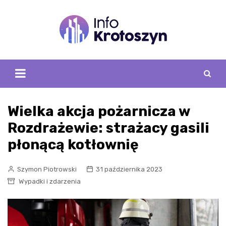
Skip
to
content
Wielka akcja pożarnicza w
Rozdrażewie: strażacy gasili
płonącą kotłownię
Szymon Piotrowski
31 października 2023
Wypadki i zdarzenia