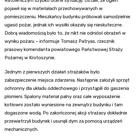
Ratowniczym szybko ocenił sytuację. Ustalił, że ogień
pojawił się w materiałach przechowywanych w
pomieszczeniu. Mieszkańcy budynku próbowali samodzielnie
ugasić pożar, jednak ich wysiłki okazały się nieskuteczne.
Dobrą wiadomością było to, że nikt nie odniósł obrażeń w
wyniku pożaru – informuje Tomasz Patryas, rzecznik
prasowy komendanta powiatowego Państwowej Straży
Pożarnej w Krotoszynie.
Jednym z pierwszych działań strażaków było
zabezpieczenie miejsca zdarzenia. Następnie założyli sprzęt
ochronny dla układu oddechowego i przystąpili do gaszenia
płomieni. Spalony materiał palny oraz całe wyposażenie
kotłowni zostało wyniesione na zewnątrz budynku i tam
dogaszone wodą. Po zakończonej akcji strażacy dokładnie
przewietrzyli budynek i usunęli dym za pomocą urządzeń
mechanicznych.