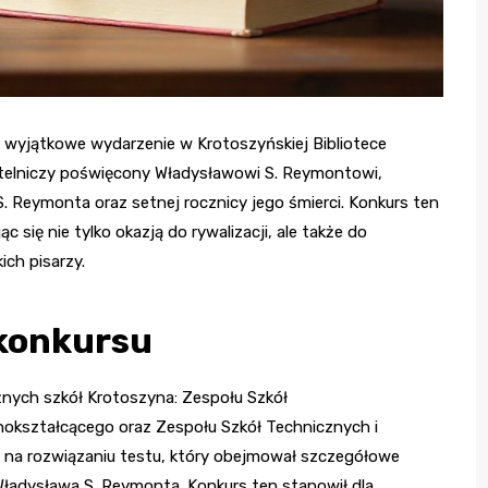
ę wyjątkowe wydarzenie w Krotoszyńskiej Bibliotece
czytelniczy poświęcony Władysławowi S. Reymontowi,
 Reymonta oraz setnej rocznicy jego śmierci. Konkurs ten
c się nie tylko okazją do rywalizacji, ale także do
ich pisarzy.
 konkursu
żnych szkół Krotoszyna: Zespołu Szkół
nokształcącego oraz Zespołu Szkół Technicznych i
 na rozwiązaniu testu, który obejmował szczegółowe
 Władysława S. Reymonta. Konkurs ten stanowił dla