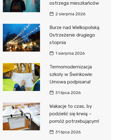
ostrzega mieszkańców
Sinsey
2 sierpnia 2026
Action
Burze nad Wielkopolską:
Ostrzeżenie drugiego
Biedron
stopnia
1 sierpnia 2026
Termomodernizacja
szkoły w Świnkowie:
Umowa podpisana!
31 lipca 2026
Wakacje to czas, by
podzielić się krwią –
pomóż potrzebującym!
31 lipca 2026