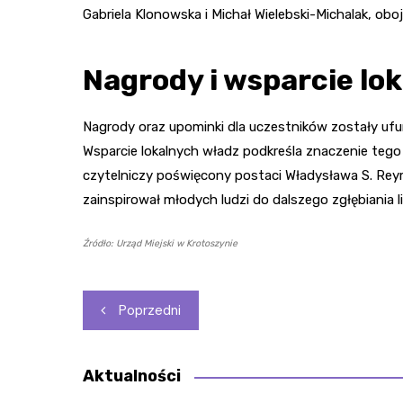
Gabriela Klonowska i Michał Wielebski-Michalak, ob
Nagrody i wsparcie lo
Nagrody oraz upominki dla uczestników zostały u
Wsparcie lokalnych władz podkreśla znaczenie tego ro
czytelniczy poświęcony postaci Władysława S. Reym
zainspirował młodych ludzi do dalszego zgłębiania li
Źródło: Urząd Miejski w Krotoszynie
Nawigacja
Poprzedni
wpisu
Aktualności