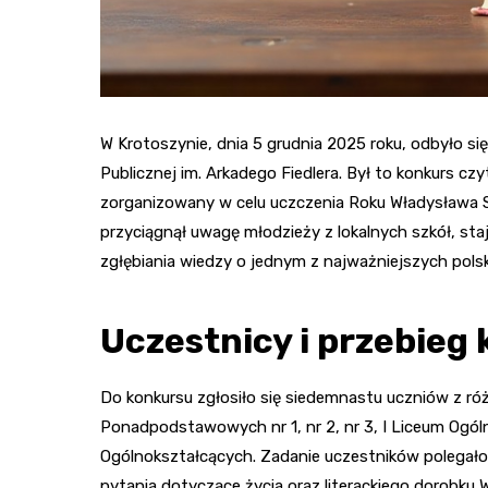
W Krotoszynie, dnia 5 grudnia 2025 roku, odbyło si
Publicznej im. Arkadego Fiedlera. Był to konkurs 
zorganizowany w celu uczczenia Roku Władysława S.
przyciągnął uwagę młodzieży z lokalnych szkół, stają
zgłębiania wiedzy o jednym z najważniejszych polsk
Uczestnicy i przebieg
Do konkursu zgłosiło się siedemnastu uczniów z ró
Ponadpodstawowych nr 1, nr 2, nr 3, I Liceum Ogól
Ogólnokształcących. Zadanie uczestników polegało
pytania dotyczące życia oraz literackiego dorobku