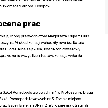
o twórczości autora „Chłopów”.
ocena prac
sja, której przewodniczyła Małgorzata Krupa z Biura
szynie. W skład komisji wchodziły również Natalia
aliszu oraz Alina Kajewska, Instruktor Powiatowy
 sprawdzeniu wszystkich testów, komisja wyłoniła
łu Szkół Ponadpodstawowych nr 1 w Krotoszynie. Drugą
ł Szkół Ponadpodstawowych nr 3. Trzecie miejsce
oraz Izabeli Brenk z ZSP nr 2.
Wyróżnienia
otrzymali