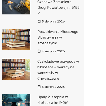
Czasowe Zamknięcie
Drogi Powiatowej nr 5155
Zwierzęta
Dermat
Stacja 
Przedsz
Klub
Sklep z
P
Sklepy specjalistyczne
Okulista
Akumul
Siłownia
Wetery
Jubiler
5 sierpnia 2026
Sieci handlowe
Ortope
Stacja p
Optyk
Lidl
Poszukiwania Młodszego
Bibliotekarza w
Usługi
Fizjoter
Mechan
Sklep w
Dino
Drukarn
Krotoszynie
Dietety
Księgar
Kauflan
Dorabia
4 sierpnia 2026
Psychot
Sklep r
Żabka
Lombar
Czekoladowe przygody w
Sklep m
Kwiaciar
Bricoma
Geodet
bibliotece – wakacyjne
warsztaty w
Przycho
Empik
Meble n
Chwaliszewie
Hebe
Taxi
3 sierpnia 2026
Media E
Fotogra
Upały 2. stopnia w
Krotoszynie: IMGW
Pepco