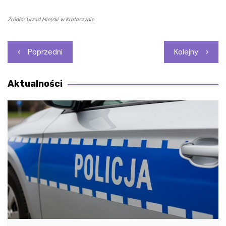
Źródło: Urząd Miejski w Krotoszynie
Nawigacja
Poprzedni
Kolejny
wpisu
Aktualności