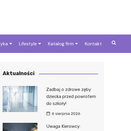
tyka
Lifestyle
Katalog firm
Kontakt
cje dla dzieci w
Pogoda
Gastronomia
Sushi
szynie i okolicach
Poradniki
Zdrowie i medycyna
Kebab
Apteka
Aktualności
cje w Krotoszynie i
Przepisy
Uroda i pielęgnacja
Pizza
Dentys
Barber
cach
Zadbaj o zdrowe zęby
Dom i ogród
Prawo i finanse
Kawiarn
Stomat
Kosmet
Kantor
dziecka przed powrotem
do szkoły!
Znane osoby
Motoryzacja
Cukiern
Ortodo
Fryzjer
Ubezpie
Wulkani
6 sierpnia 2026
Imieniny
Edukacja i opieka
Piekarni
Ginekol
Sklep m
Żłobek
Uwaga Kierowcy:
Pozostałe
Sport i rozrywka
Restaur
Laryngo
Myjnia 
Bibliote
Kino