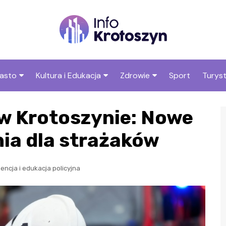
asto
Kultura i Edukacja
Zdrowie
Sport
Turys
ska
nwestycje
Koncerty i festiwale
Szpitale i medycyna
Atrak
 w Krotoszynie: Nowe
Kroto
amorząd i polityka
Teatr i sztuka
Profilaktyka i zdrowie
okalna
Atrak
ia dla strażaków
Biblioteka i literatura
okoli
rodowisko i ekologia
Szkoły i przedszkola
ncja i edukacja policyjna
nstytucje
Uczelnie i nauka