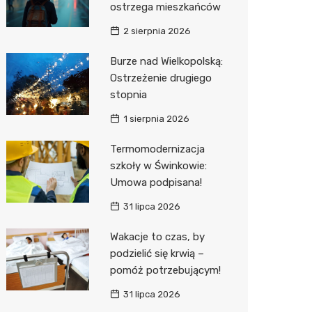
ostrzega mieszkańców
Sinsey
2 sierpnia 2026
Action
Burze nad Wielkopolską:
Ostrzeżenie drugiego
Biedron
stopnia
1 sierpnia 2026
Termomodernizacja
szkoły w Świnkowie:
Umowa podpisana!
31 lipca 2026
Wakacje to czas, by
podzielić się krwią –
pomóż potrzebującym!
31 lipca 2026