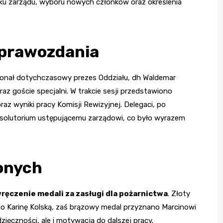
ku zarządu, wyboru nowych członków oraz określenia
Sprawozdania
konał dotychczasowy prezes Oddziału, dh Waldemar
raz goście specjalni. W trakcie sesji przedstawiono
az wyniki pracy Komisji Rewizyjnej. Delegaci, po
 absolutorium ustępującemu zarządowi, co było wyrazem
onych
ręczenie medali za zasługi dla pożarnictwa
. Złoty
o Karinę Kolską, zaś brązowy medal przyznano Marcinowi
zięczności, ale i motywacją do dalszej pracy.