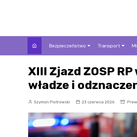
Skip
to
content
Bezpieczeństwo
Transport
Mi
Kronika policyjna
Komunikacja miej
I
XIII Zjazd ZOSP RP
Wypadki i zdarzenia
Drogi i remonty
S
l
władze i odznaczen
Prewencja i edukacja
policyjna
Ś
Szymon Piotrowski
23 czerwca 2026
Prewe
I