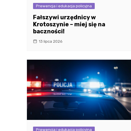
Prewencja i edukacja policyjna
Fałszywi urzędnicy w
Krotoszynie – miej się na
baczności!
13 lipca 2026
Prewencja i edukacja policyjna