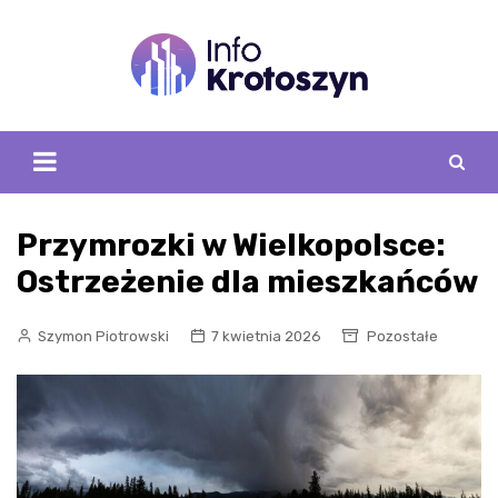
Skip
to
content
Przymrozki w Wielkopolsce:
Ostrzeżenie dla mieszkańców
Szymon Piotrowski
7 kwietnia 2026
Pozostałe