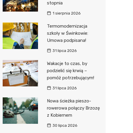
stopnia
Sinsey
1 sierpnia 2026
Action
Termomodernizacja
szkoły w Świnkowie:
Biedron
Umowa podpisana!
31 lipca 2026
Wakacje to czas, by
podzielić się krwią –
pomóż potrzebującym!
31 lipca 2026
Nowa ścieżka pieszo-
rowerowa połączy Brzozę
z Kobiernem
30 lipca 2026