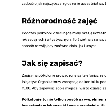
zadbać o jak najszybsze zgłoszenie uczestnictwa. 
Różnorodność zajęć
Podczas półkolonii dzieci będą miały okazję uczes
rekreacyjnych i artystycznych. To świetna szansa,
sposób rozwijający zarówno ciało, jak i umysł.
Jak się zapisać?
Zapisy na półkolonie prowadzone są telefonicznie 
Inicjatyw. Organizatorzy zachęcają do kontaktu p
15:00. Aby zapewnić sobie miejsce, warto działać s
Półkolonie to nie tylko sposób na wypełnieni
inwestycja w ich rozwój i nowe przyjaźnie.
Nie