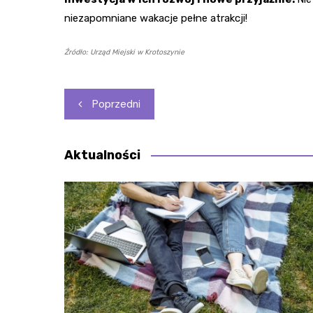
niezapomniane wakacje pełne atrakcji!
Źródło: Urząd Miejski w Krotoszynie
Nawigacja
Poprzedni
wpisu
Aktualności