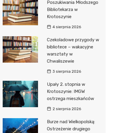
Poszukiwania Młodszego
Bibliotekarza w
Zwierzęta
Dermat
Stacja 
Przedsz
Klub
Sklep z
Krotoszynie
Sklepy specjalistyczne
Okulista
Akumul
Siłownia
Wetery
Jubiler
4 sierpnia 2026
Sieci handlowe
Ortope
Stacja p
Optyk
Lidl
Czekoladowe przygody w
bibliotece – wakacyjne
Usługi
Fizjoter
Mechan
Sklep w
Dino
Drukarn
warsztaty w
Dietety
Księgar
Kauflan
Dorabia
Chwaliszewie
Psychot
Sklep r
Żabka
Lombar
3 sierpnia 2026
Sklep m
Kwiaciar
Bricoma
Geodet
Upały 2. stopnia w
Krotoszynie: IMGW
Przycho
Empik
Meble n
ostrzega mieszkańców
Hebe
Taxi
2 sierpnia 2026
Media E
Fotogra
Burze nad Wielkopolską:
Ostrzeżenie drugiego
Pepco