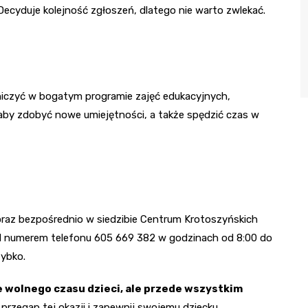
Decyduje kolejność zgłoszeń, dlatego nie warto zwlekać.
tniczyć w bogatym programie zajęć edukacyjnych,
 aby zdobyć nowe umiejętności, a także spędzić czas w
oraz bezpośrednio w siedzibie Centrum Krotoszyńskich
od numerem telefonu 605 669 382 w godzinach od 8:00 do
zybko.
e wolnego czasu dzieci, ale przede wszystkim
 przegap tej okazji i zapewnij swojemu dziecku