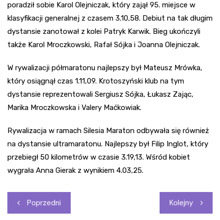
poradził sobie Karol Olejniczak, który zajął 95. miejsce w
klasyfikacji generalnej z czasem 3.10,58. Debiut na tak długim
dystansie zanotował z kolei Patryk Karwik. Bieg ukończyli
także Karol Mroczkowski, Rafał Sójka i Joanna Olejniczak.
W rywalizacji półmaratonu najlepszy był Mateusz Mrówka,
który osiągnął czas 1.11,09. Krotoszyński klub na tym
dystansie reprezentowali Sergiusz Sójka, Łukasz Zając,
Marika Mroczkowska i Valery Maćkowiak.
Rywalizacja w ramach Silesia Maraton odbywała się również
na dystansie ultramaratonu. Najlepszy był Filip Inglot, który
przebiegł 50 kilometrów w czasie 3.19,13. Wśród kobiet
wygrała Anna Gierak z wynikiem 4.03,25.
Nawigacja
Poprzedni
Kolejny
wpisu