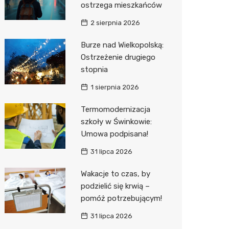
ostrzega mieszkańców
Sinsey
2 sierpnia 2026
Action
Burze nad Wielkopolską:
Ostrzeżenie drugiego
Biedron
stopnia
1 sierpnia 2026
Termomodernizacja
szkoły w Świnkowie:
Umowa podpisana!
31 lipca 2026
Wakacje to czas, by
podzielić się krwią –
pomóż potrzebującym!
31 lipca 2026