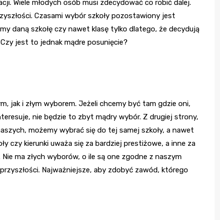
acji. Wiele młodych osób musi zdecydować co robić dalej.
przyszłości. Czasami wybór szkoły pozostawiony jest
amy daną szkołę czy nawet klasę tylko dlatego, że decydują
e. Czy jest to jednak mądre posunięcie?
, jak i złym wyborem. Jeżeli chcemy być tam gdzie oni,
teresuje, nie będzie to zbyt mądry wybór. Z drugiej strony,
 naszych, możemy wybrać się do tej samej szkoły, a nawet
ły czy kierunki uważa się za bardziej prestiżowe, a inne za
. Nie ma złych wyborów, o ile są one zgodne z naszym
przyszłości. Najważniejsze, aby zdobyć zawód, którego