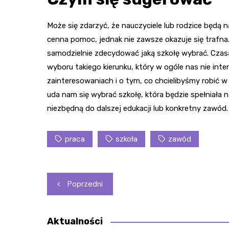
Może się zdarzyć, że nauczyciele lub rodzice będą
cenna pomoc, jednak nie zawsze okazuje się trafna.
samodzielnie zdecydować jaką szkołę wybrać. Czasa
wyboru takiego kierunku, który w ogóle nas nie inte
zainteresowaniach i o tym, co chcielibyśmy robić 
uda nam się wybrać szkołę, która będzie spełniała
niezbędną do dalszej edukacji lub konkretny zawód.
praca
szkoła
zawód
Nawigacja
Poprzedni
wpisu
Aktualności