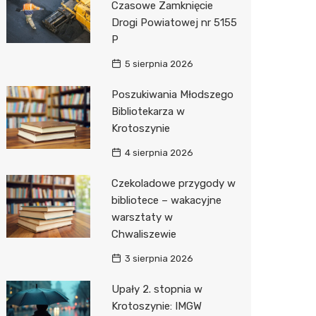
Czasowe Zamknięcie
Drogi Powiatowej nr 5155
Zwierzęta
Dermat
Stacja 
Przedsz
Klub
Sklep z
P
Sklepy specjalistyczne
Okulista
Akumul
Siłownia
Wetery
Jubiler
5 sierpnia 2026
Sieci handlowe
Ortope
Stacja p
Optyk
Lidl
Poszukiwania Młodszego
Bibliotekarza w
Usługi
Fizjoter
Mechan
Sklep w
Dino
Drukarn
Krotoszynie
Dietety
Księgar
Kauflan
Dorabia
4 sierpnia 2026
Psychot
Sklep r
Żabka
Lombar
Czekoladowe przygody w
Sklep m
Kwiaciar
Bricoma
Geodet
bibliotece – wakacyjne
warsztaty w
Przycho
Empik
Meble n
Chwaliszewie
Hebe
Taxi
3 sierpnia 2026
Media E
Fotogra
Upały 2. stopnia w
Krotoszynie: IMGW
Pepco