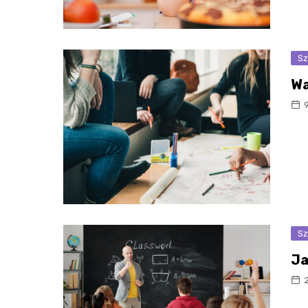
Sz
Wa
Sz
Ja