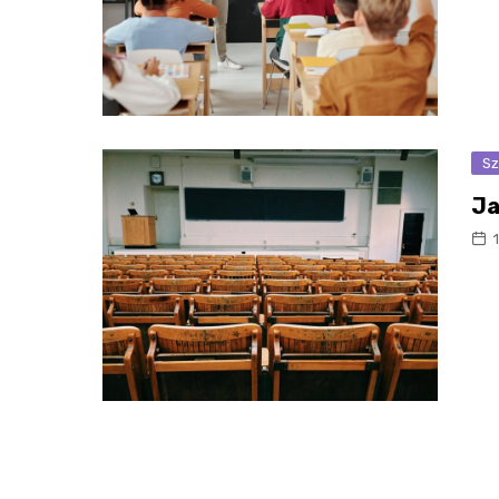
Sz
Ja