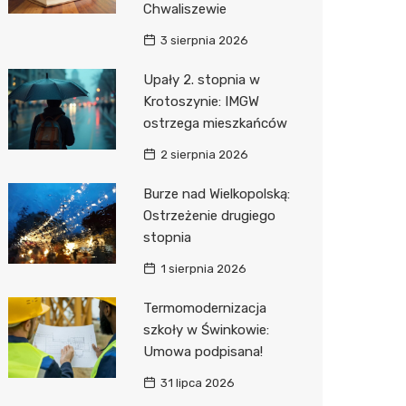
Chwaliszewie
Sinsey
3 sierpnia 2026
Action
Upały 2. stopnia w
Krotoszynie: IMGW
Biedron
ostrzega mieszkańców
2 sierpnia 2026
Burze nad Wielkopolską:
Ostrzeżenie drugiego
stopnia
1 sierpnia 2026
Termomodernizacja
szkoły w Świnkowie:
Umowa podpisana!
31 lipca 2026