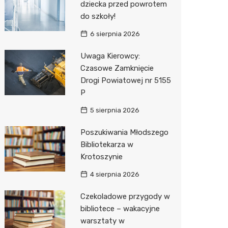
dziecka przed powrotem
do szkoły!
Zwierzęta
Dermat
Stacja 
Przedsz
Klub
Sklep z
6 sierpnia 2026
Sklepy specjalistyczne
Okulista
Akumul
Siłownia
Wetery
Jubiler
Uwaga Kierowcy:
Sieci handlowe
Ortope
Stacja p
Optyk
Lidl
Czasowe Zamknięcie
Drogi Powiatowej nr 5155
Usługi
Fizjoter
Mechan
Sklep w
Dino
Drukarn
P
Dietety
Księgar
Kauflan
Dorabia
5 sierpnia 2026
Psychot
Sklep r
Żabka
Lombar
Poszukiwania Młodszego
Sklep m
Kwiaciar
Bricoma
Geodet
Bibliotekarza w
Krotoszynie
Przycho
Empik
Meble n
4 sierpnia 2026
Hebe
Taxi
Czekoladowe przygody w
Media E
Fotogra
bibliotece – wakacyjne
warsztaty w
Pepco