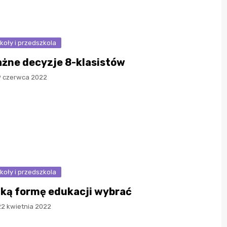
koły i przedszkola
żne decyzje 8-klasistów
9 czerwca 2022
koły i przedszkola
ką formę edukacji wybrać
22 kwietnia 2022