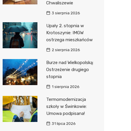
Chwaliszewie
Sinsey
3 sierpnia 2026
Action
Upały 2. stopnia w
Krotoszynie: IMGW
Biedron
ostrzega mieszkańców
2 sierpnia 2026
Burze nad Wielkopolską:
Ostrzeżenie drugiego
stopnia
1 sierpnia 2026
Termomodernizacja
szkoły w Świnkowie:
Umowa podpisana!
31 lipca 2026