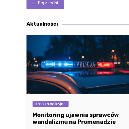
Nawigacja
Poprzedni
wpisu
Aktualności
Kronika policyjna
Monitoring ujawnia sprawców
wandalizmu na Promenadzie