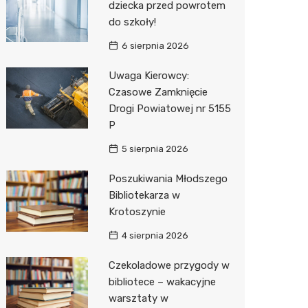
dziecka przed powrotem
do szkoły!
Zwierzęta
Dermat
Stacja 
Przedsz
Klub
Sklep z
6 sierpnia 2026
Sklepy specjalistyczne
Okulista
Akumul
Siłownia
Wetery
Jubiler
Uwaga Kierowcy:
Sieci handlowe
Ortope
Stacja p
Optyk
Lidl
Czasowe Zamknięcie
Drogi Powiatowej nr 5155
Usługi
Fizjoter
Mechan
Sklep w
Dino
Drukarn
P
Dietety
Księgar
Kauflan
Dorabia
5 sierpnia 2026
Psychot
Sklep r
Żabka
Lombar
Poszukiwania Młodszego
Sklep m
Kwiaciar
Bricoma
Geodet
Bibliotekarza w
Krotoszynie
Przycho
Empik
Meble n
4 sierpnia 2026
Hebe
Taxi
Czekoladowe przygody w
Media E
Fotogra
bibliotece – wakacyjne
warsztaty w
Pepco