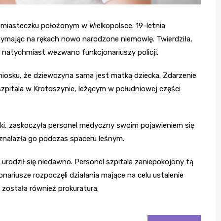
 miasteczku położonym w Wielkopolsce. 19-letnia
zymając na rękach nowo narodzone niemowlę. Twierdziła,
e natychmiast wezwano funkcjonariuszy policji.
 wniosku, że dziewczyna sama jest matką dziecka. Zdarzenie
 szpitala w Krotoszynie, leżącym w południowej części
ski, zaskoczyła personel medyczny swoim pojawieniem się
znalazła go podczas spaceru leśnym.
urodził się niedawno. Personel szpitala zaniepokojony tą
jonariusze rozpoczęli działania mające na celu ustalenie
została również prokuratura.