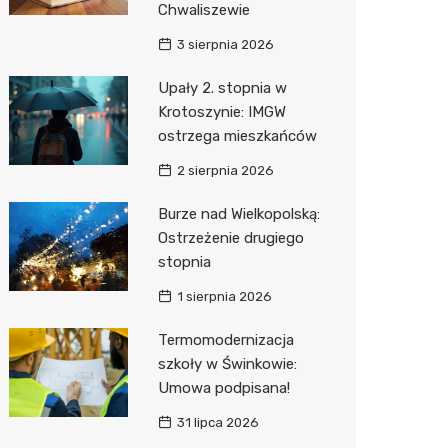
Chwaliszewie
Sinsey
3 sierpnia 2026
Action
Upały 2. stopnia w
Krotoszynie: IMGW
Biedron
ostrzega mieszkańców
2 sierpnia 2026
Burze nad Wielkopolską:
Ostrzeżenie drugiego
stopnia
1 sierpnia 2026
Termomodernizacja
szkoły w Świnkowie:
Umowa podpisana!
31 lipca 2026