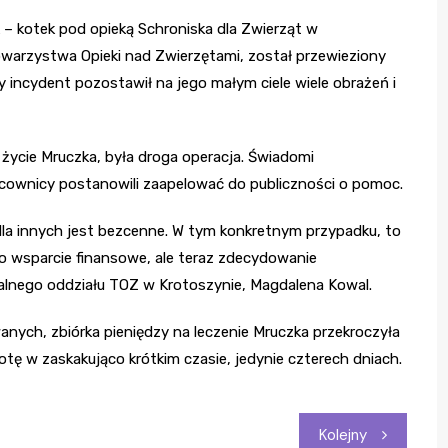
 – kotek pod opieką Schroniska dla Zwierząt w
owarzystwa Opieki nad Zwierzętami, został przewieziony
 incydent pozostawił na jego małym ciele wiele obrażeń i
życie Mruczka, była droga operacja. Świadomi
acownicy postanowili zaapelować do publiczności o pomoc.
 dla innych jest bezcenne. W tym konkretnym przypadku, to
o wsparcie finansowe, ale teraz zdecydowanie
alnego oddziału TOZ w Krotoszynie, Magdalena Kowal.
ch, zbiórka pieniędzy na leczenie Mruczka przekroczyła
ę w zaskakująco krótkim czasie, jedynie czterech dniach.
Kolejny