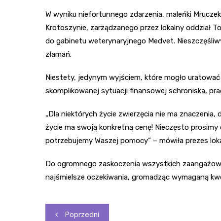
W wyniku niefortunnego zdarzenia, maleńki Mruczek
Krotoszynie, zarządzanego przez lokalny oddział T
do gabinetu weterynaryjnego Medvet. Nieszczęśliwy
złamań.
Niestety, jedynym wyjściem, które mogło uratować 
skomplikowanej sytuacji finansowej schroniska, pr
„Dla niektórych życie zwierzęcia nie ma znaczenia,
życie ma swoją konkretną cenę! Nieczęsto prosimy 
potrzebujemy Waszej pomocy” – mówiła prezes lok
Do ogromnego zaskoczenia wszystkich zaangażowany
najśmielsze oczekiwania, gromadząc wymaganą kwot
Nawigacja
Poprzedni