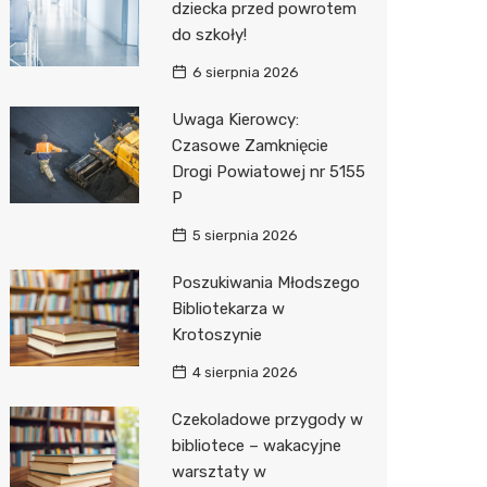
dziecka przed powrotem
do szkoły!
Zwierzęta
Dermat
Stacja 
Przedsz
Klub
Sklep z
6 sierpnia 2026
Sklepy specjalistyczne
Okulista
Akumul
Siłownia
Wetery
Jubiler
Uwaga Kierowcy:
Sieci handlowe
Ortope
Stacja p
Optyk
Lidl
Czasowe Zamknięcie
Drogi Powiatowej nr 5155
Usługi
Fizjoter
Mechan
Sklep w
Dino
Drukarn
P
Dietety
Księgar
Kauflan
Dorabia
5 sierpnia 2026
Psychot
Sklep r
Żabka
Lombar
Poszukiwania Młodszego
Sklep m
Kwiaciar
Bricoma
Geodet
Bibliotekarza w
Krotoszynie
Przycho
Empik
Meble n
4 sierpnia 2026
Hebe
Taxi
Czekoladowe przygody w
Media E
Fotogra
bibliotece – wakacyjne
warsztaty w
Pepco