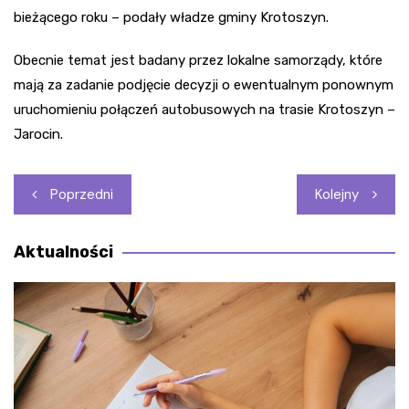
bieżącego roku – podały władze gminy Krotoszyn.
Obecnie temat jest badany przez lokalne samorządy, które
mają za zadanie podjęcie decyzji o ewentualnym ponownym
uruchomieniu połączeń autobusowych na trasie Krotoszyn –
Jarocin.
Nawigacja
Poprzedni
Kolejny
wpisu
Aktualności