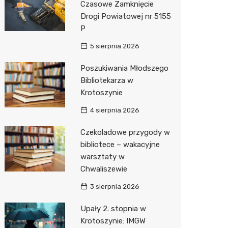
Czasowe Zamknięcie
Drogi Powiatowej nr 5155
Zwierzęta
Dermat
Stacja 
Przedsz
Klub
Sklep z
P
Sklepy specjalistyczne
Okulista
Akumul
Siłownia
Wetery
Jubiler
5 sierpnia 2026
Sieci handlowe
Ortope
Stacja p
Optyk
Lidl
Poszukiwania Młodszego
Bibliotekarza w
Usługi
Fizjoter
Mechan
Sklep w
Dino
Drukarn
Krotoszynie
Dietety
Księgar
Kauflan
Dorabia
4 sierpnia 2026
Psychot
Sklep r
Żabka
Lombar
Czekoladowe przygody w
Sklep m
Kwiaciar
Bricoma
Geodet
bibliotece – wakacyjne
warsztaty w
Przycho
Empik
Meble n
Chwaliszewie
Hebe
Taxi
3 sierpnia 2026
Media E
Fotogra
Upały 2. stopnia w
Krotoszynie: IMGW
Pepco