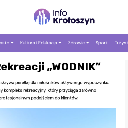
asto
Kultura i Edukacja
Zdrowie
Sport
Turys
ska
nwestycje
Koncerty i festiwale
Szpitale i medycyna
Atrak
Rekreacji „WODNIK”
Kroto
amorząd i polityka
Teatr i sztuka
Profilaktyka i zdrowie
okalna
Atrak
Biblioteka i literatura
okoli
e skrywa perełkę dla miłośników aktywnego wypoczynku.
rodowisko i ekologia
y kompleks rekreacyjny, który przyciąga zarówno
Szkoły i przedszkola
 profesjonalnym podejściem do klientów.
nstytucje
Uczelnie i nauka