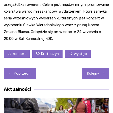
przejażdżka rowerem. Celem jest między innymi promowanie
kolarstwa wśród mieszkańców. Wydarzeniem, które zamyka
serię wrześniowych wydarzeń kulturalnych jest koncert w
wykonaniu Sławka Wierzcholskiego wraz z grupą Nocna
Zmiana Bluesa. Odbędzie się on w sobotę 24 września o
20:00 w Sali Kameralnej KOK.
koncert
Krotoszyn
występ
Nawigacja
Poprzedni
Kolejny
wpisu
Aktualności