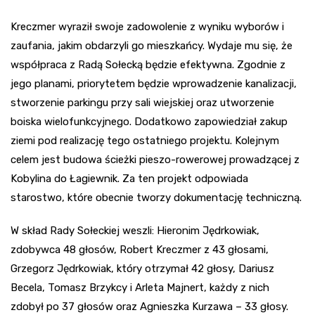
Kreczmer wyraził swoje zadowolenie z wyniku wyborów i
zaufania, jakim obdarzyli go mieszkańcy. Wydaje mu się, że
współpraca z Radą Sołecką będzie efektywna. Zgodnie z
jego planami, priorytetem będzie wprowadzenie kanalizacji,
stworzenie parkingu przy sali wiejskiej oraz utworzenie
boiska wielofunkcyjnego. Dodatkowo zapowiedział zakup
ziemi pod realizację tego ostatniego projektu. Kolejnym
celem jest budowa ścieżki pieszo-rowerowej prowadzącej z
Kobylina do Łagiewnik. Za ten projekt odpowiada
starostwo, które obecnie tworzy dokumentację techniczną.
W skład Rady Sołeckiej weszli: Hieronim Jędrkowiak,
zdobywca 48 głosów, Robert Kreczmer z 43 głosami,
Grzegorz Jędrkowiak, który otrzymał 42 głosy, Dariusz
Becela, Tomasz Brzykcy i Arleta Majnert, każdy z nich
zdobył po 37 głosów oraz Agnieszka Kurzawa – 33 głosy.