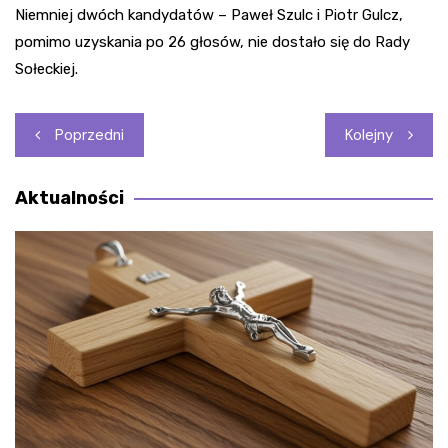
Niemniej dwóch kandydatów – Paweł Szulc i Piotr Gulcz,
pomimo uzyskania po 26 głosów, nie dostało się do Rady
Sołeckiej.
Nawigacja
Poprzedni
Kolejny
wpisu
Aktualności