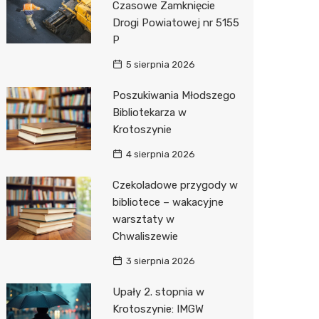
Czasowe Zamknięcie
Drogi Powiatowej nr 5155
Zwierzęta
Dermat
Stacja 
Przedsz
Klub
Sklep z
P
Sklepy specjalistyczne
Okulista
Akumul
Siłownia
Wetery
Jubiler
5 sierpnia 2026
Sieci handlowe
Ortope
Stacja p
Optyk
Lidl
Poszukiwania Młodszego
Bibliotekarza w
Usługi
Fizjoter
Mechan
Sklep w
Dino
Drukarn
Krotoszynie
Dietety
Księgar
Kauflan
Dorabia
4 sierpnia 2026
Psychot
Sklep r
Żabka
Lombar
Czekoladowe przygody w
Sklep m
Kwiaciar
Bricoma
Geodet
bibliotece – wakacyjne
warsztaty w
Przycho
Empik
Meble n
Chwaliszewie
Hebe
Taxi
3 sierpnia 2026
Media E
Fotogra
Upały 2. stopnia w
Krotoszynie: IMGW
Pepco