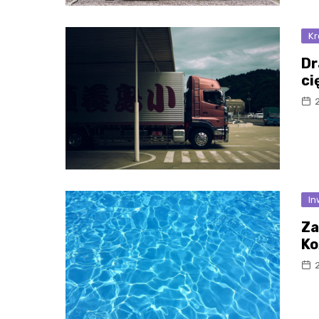
Kr
Dr
ci
2
In
Za
Ko
2