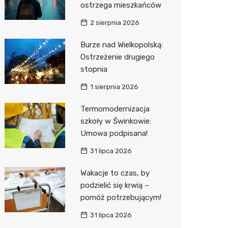
ostrzega mieszkańców
Sinsey
2 sierpnia 2026
Action
Burze nad Wielkopolską:
Ostrzeżenie drugiego
Biedron
stopnia
1 sierpnia 2026
Termomodernizacja
szkoły w Świnkowie:
Umowa podpisana!
31 lipca 2026
Wakacje to czas, by
podzielić się krwią –
pomóż potrzebującym!
31 lipca 2026