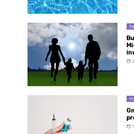
Sa
Bu
Mi
in
2
Pr
Gm
pr
1