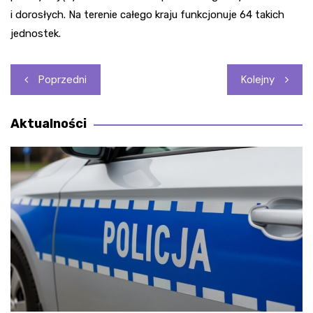
i dorosłych. Na terenie całego kraju funkcjonuje 64 takich
jednostek.
Nawigacja
Poprzedni
Kolejny
wpisu
Aktualności